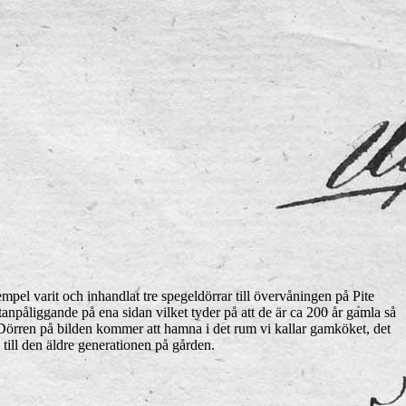
empel varit och inhandlat tre spegeldörrar till övervåningen på Pite
tanpåliggande på ena sidan vilket tyder på att de är ca 200 år gamla så
t! Dörren på bilden kommer att hamna i det rum vi kallar gamköket, det
ill den äldre generationen på gården.