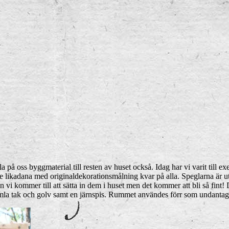
 på oss byggmaterial till resten av huset också. Idag har vi varit till ex
 tre likadana med originaldekorationsmålning kvar på alla. Speglarna är u
nan vi kommer till att sätta in dem i huset men det kommer att bli så fin
amla tak och golv samt en järnspis. Rummet användes förr som undantag t