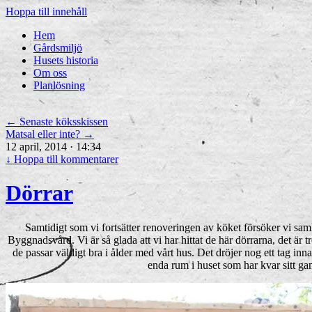
Hoppa till innehåll
Hem
Gårdsmiljö
Husets historia
Om oss
Planlösning
←
Senaste köksskissen
Matsal eller inte?
→
12 april, 2014 · 14:34
↓
Hoppa till kommentarer
Dörrar
Samtidigt som vi fortsätter renoveringen av köket försöker vi samla
Byggnadsvård. Vi är så glada att vi har hittat de här dörrarna, det är
de passar väldigt bra i ålder med vårt hus. Det dröjer nog ett tag in
enda rum i huset som har kvar sitt g