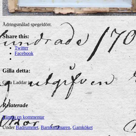
Ådringsmålad spegeldörr.
Share this:
Twitter
Facebook
Gilla detta:
Gilla
Laddar in …
Relaterade
Lämna en kommentar
Under
Badrummet
,
Barnkammaren
,
Gamköket