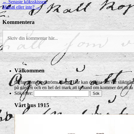
←
Senaste köksskissen
Matsal eller inte?
→
Kommentera
Välkommen
till familjen Lindströms blogg! Här kan du läsa om vår släktgård 
på gården och en hel del mark att ta hand om kommer det att ta 
Sök efter:
Vårt hus 1915