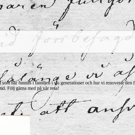
som har funnits i familjen i sju generationer och hur vi renoverar den frå
tid. Följ gärna med på vår resa!