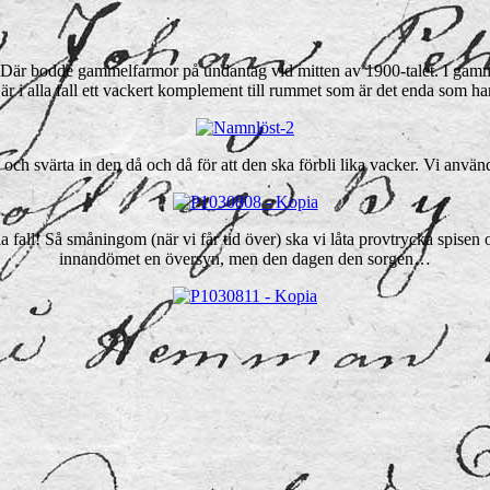
. Där bodde gammelfarmor på undantag vid mitten av 1900-talet. I gamm
är i alla fall ett vackert komplement till rummet som är det enda som ha
 svärta in den då och då för att den ska förbli lika vacker. Vi använd
alla fall! Så småningom (när vi får tid över) ska vi låta provtrycka spis
innandömet en översyn, men den dagen den sorgen…