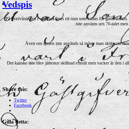
Vedspis
På övervåningen i vårt hus finns ett rum som kallas för gammköket
inte använts sen 70-talet men 
Även om spisen inte används så måste man sköta om den och
Det kanske inte blev jättestor skillnad efteråt men vacker är den i 
Share this:
Twitter
Facebook
Gilla detta: