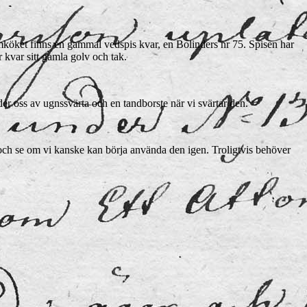
köket finns en gammal vedspis kvar, en Bolinders nr 75. Spisen har
r kvar sitt gamla golv och tak.
er oss av ugnssvärta och en tandborste när vi svärtar den.
en och se om vi kanske kan börja använda den igen. Troligtvis behöver