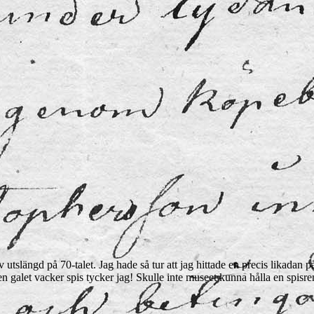
utslängd på 70-talet. Jag hade så tur att jag hittade en precis likadan på
 en galet vacker spis tycker jag! Skulle inte museet kunna hålla en spis