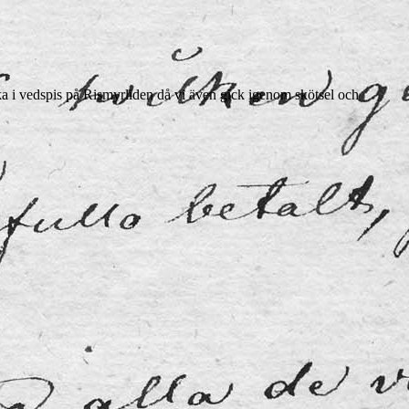
a i vedspis på Rismyrliden då vi även gick igenom skötsel och