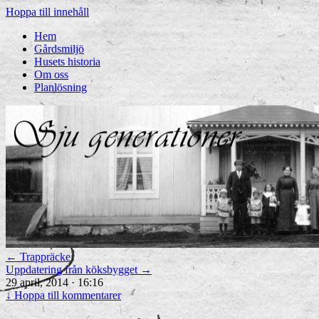
Hoppa till innehåll
Hem
Gårdsmiljö
Husets historia
Om oss
Planlösning
←
Trappräcke
Uppdatering från köksbygget
→
29 april, 2014 · 16:16
↓
Hoppa till kommentarer