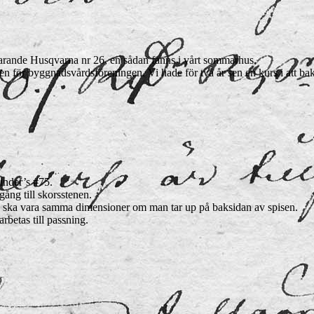
tfarande Husqvarna nr 26, en sådan fanns i vårt sommarhus.
för byggnadsvårdsföreningen. Vi hade för två år sen en kurs i att bak
linder’s #75.
ång till skorsstenen.
n ska vara samma dimensioner om man tar up på baksidan av spisen.
betas till passning.