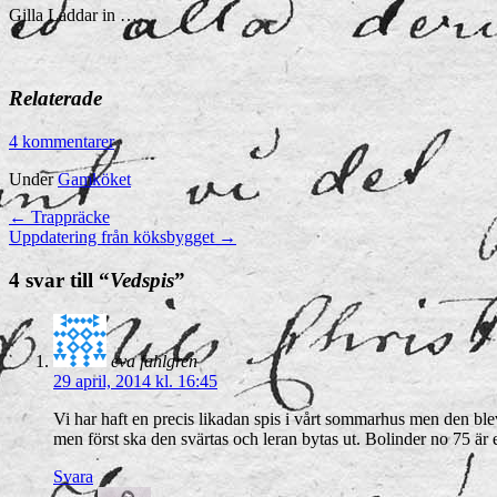
Gilla
Laddar in …
Relaterade
4 kommentarer
Under
Gamköket
←
Trappräcke
Uppdatering från köksbygget
→
4 svar till “
Vedspis
”
eva fahlgren
29 april, 2014 kl. 16:45
Vi har haft en precis likadan spis i vårt sommarhus men den blev 
men först ska den svärtas och leran bytas ut. Bolinder no 75 är
Svara