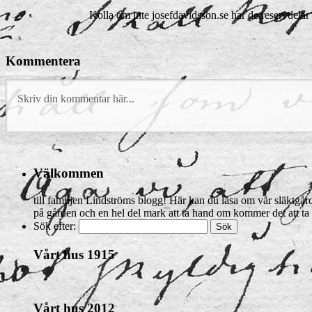
Kolla om inte josefdavidsson.se har de reservdelar
Kommentera
Välkommen
till familjen Lindströms blogg! Här kan du läsa om vår släktgård 
på gården och en hel del mark att ta hand om kommer det att ta 
Sök efter:
Vårt hus 1915
Vårt hus 2012