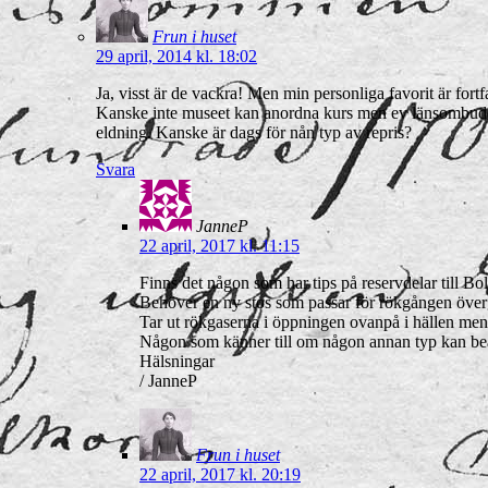
Frun i huset
29 april, 2014 kl. 18:02
Ja, visst är de vackra! Men min personliga favorit är for
Kanske inte museet kan anordna kurs men ev länsombuden 
eldning. Kanske är dags för nån typ av repris?
Svara
JanneP
22 april, 2017 kl. 11:15
Finns det någon som har tips på reservdelar till Bo
Behöver en ny stos som passar för rökgången överg
Tar ut rökgaserna i öppningen ovanpå i hällen me
Någon som känner till om någon annan typ kan bear
Hälsningar
/ JanneP
Frun i huset
22 april, 2017 kl. 20:19