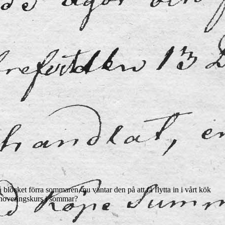
 blocket förra sommaren, nu väntar den på att få flytta in i vårt kök
renoveringskurs i sommar?