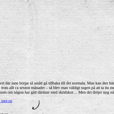
ivet där inne börjar så smått gå tillbaka till det normala. Man kan åter h
rots allt ca sexton månader – så blev man väldigt sugen på att ta itu med 
t som om någon har gått därinne med skridskor… Men det dröjer nog några