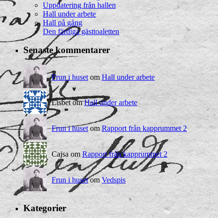
Uppdatering från hallen
Hall under arbete
Hall på gång
Den färdiga gästtoaletten
Senaste kommentarer
Frun i huset
om
Hall under arbete
Lisbet om
Hall under arbete
Frun i huset
om
Rapport från kapprummet 2
Cajsa om
Rapport från kapprummet 2
Frun i huset
om
Vedspis
Kategorier