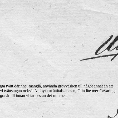
änga tvätt därinne, mangla, använda grovvasken till något annat än att
tvättstugan också. Att byta ut åttitalstapeten, få in lite mer förvaring,
 år till innan vi tar oss an det rummet.