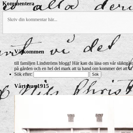
Kommentera
Välkommen
till familjen Lindströms blogg! Här kan du läsa om vår släktgård 
på gården och en hel del mark att ta hand om kommer det att ta 
Sök efter:
Vårt hus 1915