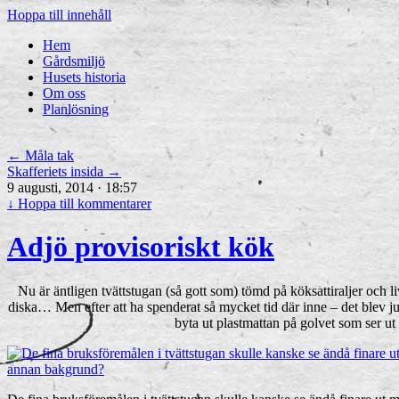
Hoppa till innehåll
Hem
Gårdsmiljö
Husets historia
Om oss
Planlösning
←
Måla tak
Skafferiets insida
→
9 augusti, 2014 · 18:57
↓
Hoppa till kommentarer
Adjö provisoriskt kök
Nu är äntligen tvättstugan (så gott som) tömd på köksattiraljer och l
diska… Men efter att ha spenderat så mycket tid där inne – det blev ju t
byta ut plastmattan på golvet som ser u