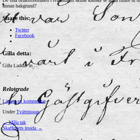
De fina bruksföremålen i tvättstugan skulle kanske se ändå finare ut 
annan bakgrund?
Share this:
Twitter
Facebook
Gilla detta:
Gilla
Laddar in …
Relaterade
Lämna en kommentar
Under
Tvättstugan
←
Måla tak
Skafferiets insida
→