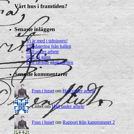
Vårt hus i framtiden?
Senaste inläggen
Vi är med i tidningen!
Uppdatering från hallen
Hall under arbete
Hall på gång
Den färdiga gästtoaletten
Senaste kommentarer
Frun i huset
om
Hall under arbete
Lisbet om
Hall under arbete
Frun i huset
om
Rapport från kapprummet 2