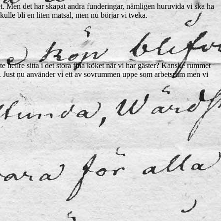
et. Men det har skapat andra funderingar, nämligen huruvida vi ska ha
kulle bli en liten matsal, men nu börjar vi tveka.
e hellre sitta i det stora fina köket när vi har gäster? Kanske rummet
orn. Just nu använder vi ett av sovrummen uppe som arbetsrum men vi