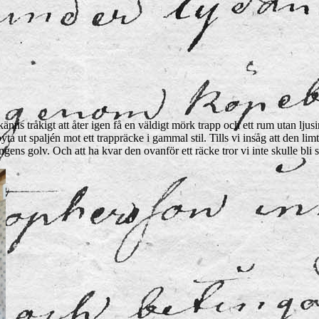
nns tråkigt att åter igen få en väldigt mörk trapp och ett rum utan ljusin
 byta ut spaljén mot ett trappräcke i gammal stil. Tills vi insåg att den l
gens golv. Och att ha kvar den ovanför ett räcke tror vi inte skulle bli 