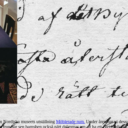
ån Nordiska museets utställning
Möblerade rum.
Under åren har vi dessu
 frun har sen barnsben också närt drömmar om att ha ett eget bibliotek,