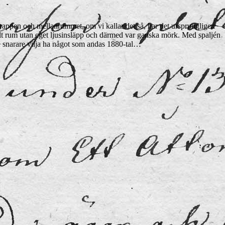
trappen och mellanrummet, om vi kallar det så, har det ursprungligen
malt rum utan eget ljusinsläpp och därmed var ganska mörk. Med spaljén
ulle snarare vilja ha något som andas 1880-tal…