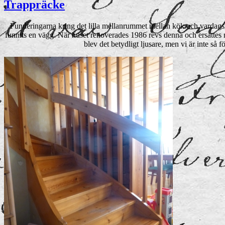
Trappräcke
Funderingarna kring det lilla mellanrummet mellan kök och vardagsru
funnits en vägg. När huset renoverades 1986 revs denna och ersattes m
blev det betydligt ljusare, men vi är inte så 