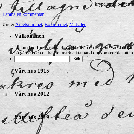
krypa upp i och ett 
Lämna en kommentar
Under
Arbetsrummet
,
Bokrummet
,
Matsalen
Välkommen
till familjen Lindströms blogg! Här kan du läsa om vår släktgård 
på gården och en hel del mark att ta hand om kommer det att ta 
Vårt hus 1915
Vårt hus 2012
Vårt hus 2019