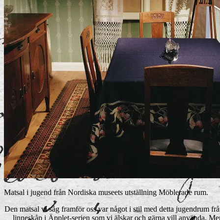
Matsal i jugend från Nordiska museets utställning Möblerade rum.
Den matsal vi såg framför oss var något i stil med detta jugendrum fr
linneskåp i Äpplet-serien som vi älskar och gärna vill använda. Men