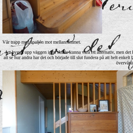
Vår trapp med spaljén mot mellanrummet.
Att bygga upp väggen igen skulle kunna vara ett alternativ, men det kä
att se hur andra har det och började till slut fundera på att helt enkelt
övervånin