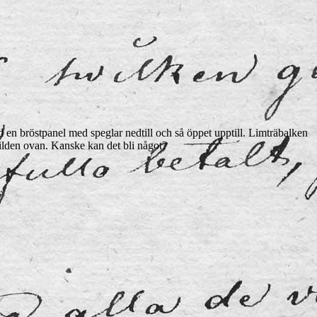
ed en bröstpanel med speglar nedtill och så öppet upptill. Limträbalken
lden ovan. Kanske kan det bli något?