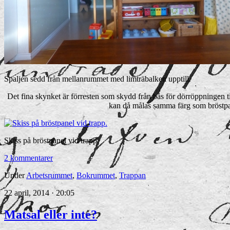
Spaljén sedd från mellanrummet med limträbalken upptill.
Det fina skynket är förresten som skydd från bås för dörröppningen til
kan då målas samma färg som bröstpa
Skiss på bröstpanel vid trapp.
2 kommentarer
Under
Arbetsrummet
,
Bokrummet
,
Trappan
22 april, 2014 · 20:05
Matsal eller inte?