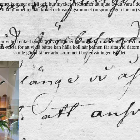
mmet kommer att bli och hur mycket vi kommer att njuta av att vara i d
 det lilla rummet mellan köket och vardagsrummet (ursprungligen farsun) s
jar vi helt enkelt undra om vi kommer att använda rummet alls, vill vi int
n också för att vi då bättre kan hålla koll när barnen får sitta vid dat
skulle gärna få ner arbetsrummet i bottenvåningen istället.