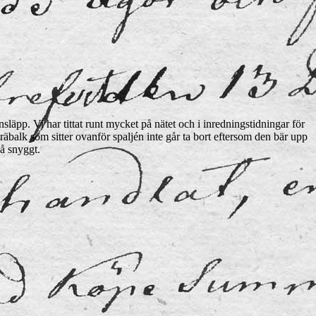
släpp. Vi har tittat runt mycket på nätet och i inredningstidningar för
imträbalk som sitter ovanför spaljén inte går ta bort eftersom den bär upp
så snyggt.