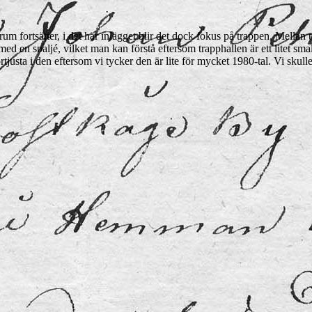
m fortsätter, i det här inlägget blir det dock fokus på trappen. Mellan 
ed en spaljé, vilket man kan förstå eftersom trapphallen är ett litet s
förtjusta i den eftersom vi tycker den är lite för mycket 1980-tal. Vi sk