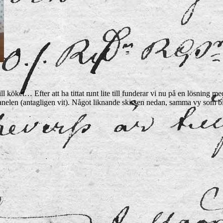
l köket… Efter att ha tittat runt lite till funderar vi nu på en lösning m
nelen (antagligen vit). Något liknande skissen nedan, samma vy som bi