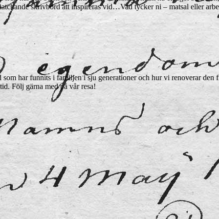
matchande skrivbord att inspireras vid…Vad tycker ni – matsal eller arbe
som har funnits i familjen i sju generationer och hur vi renoverar den frå
tid. Följ gärna med på vår resa!