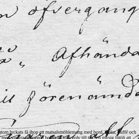
tom lyckats få ihop ett matsalsmöblemang med bord, stolar, buffé och
 med vackra inbyggda bokskåp från golv till tak, en mysig fåtölj att