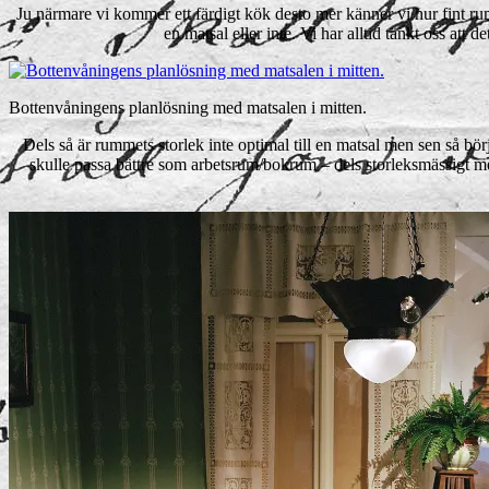
Ju närmare vi kommer ett färdigt kök desto mer känner vi hur fint ru
en matsal eller inte. Vi har alltid tänkt oss att
Bottenvåningens planlösning med matsalen i mitten.
Dels så är rummets storlek inte optimal till en matsal men sen så bör
skulle passa bättre som arbetsrum/bokrum – dels storleksmässigt me