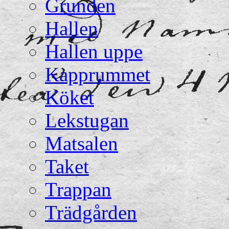
Grunden
Hallen
Hallen uppe
Kapprummet
Köket
Lekstugan
Matsalen
Taket
Trappan
Trädgården