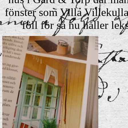
fönster som Villa Villekull
föll för så nu håller lek