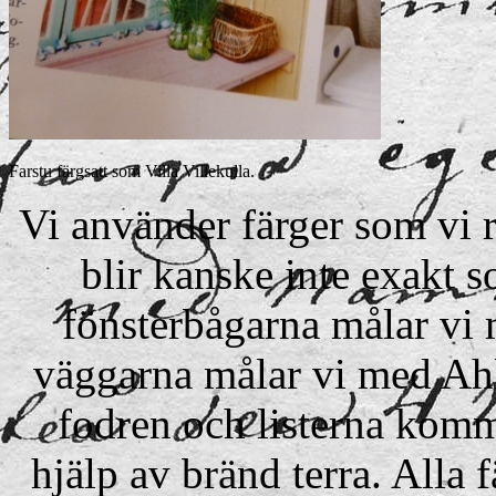
Farstu färgsatt som Villa Villekulla.
Vi använder färger som vi 
blir kanske inte exakt s
fönsterbågarna målar vi
väggarna målar vi med Ah
fodren och listerna komm
hjälp av bränd terra. Alla 