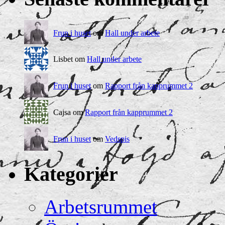
Frun i huset
om
Hall under arbete
Lisbet om
Hall under arbete
Frun i huset
om
Rapport från kapprummet 2
Cajsa om
Rapport från kapprummet 2
Frun i huset
om
Vedspis
Kategorier
Arbetsrummet