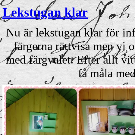
Lekstugan klar
Nu är lekstugan klar för i
färgerna rättvisa men vi oc
med färgvalet. Efter allt vi
få måla med