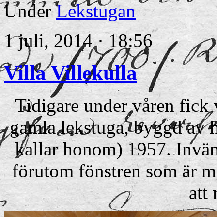
Under
Lekstugan
1 juli, 2014 · 18:56
Villa Villekulla
Tidigare under våren fick
gamla lekstuga, byggd av h
kallar honom) 1957. Invänd
förutom fönstren som är m
att