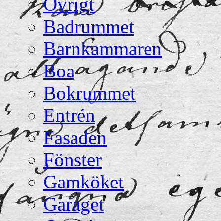
Övrigt
Badrummet
Barnkammaren
Boa
Bokrummet
Entrén
Fasaden
Fönster
Gamköket
Garaget