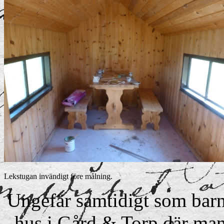
Lekstugan invändigt före målning.
Ungefär samtidigt som barn
hus i Gård & Torp där man