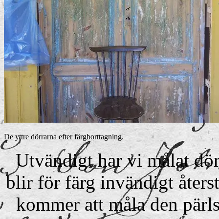
De yttre dörrarna efter färgborttagning.
Utvändigt har vi målat dör
blir för färg invändigt åters
kommer att måla den pärlsp