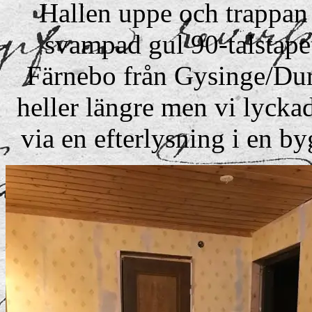
Hallen uppe och trappan 
svampad gul 90-talstape
Färnebo från Gysinge/Duro
heller längre men vi lyckad
via en efterlysning i en 