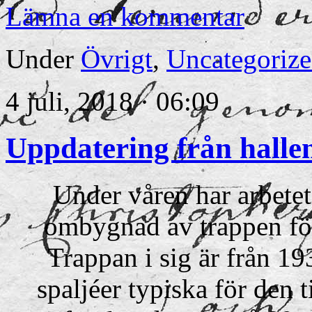
Lämna en kommentar
Under
Övrigt
,
Uncategoriz
4 juli, 2018 · 06:09
Uppdatering från halle
Under våren har arbetet
ombygnad av trappen för 
Trappan i sig är från 
spaljéer typiska för den 