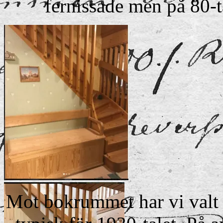
fernissade men på 80-t
Trappan före.
Mot bokrummet har vi valt 