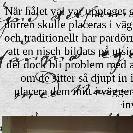
När hålet väl var upptaget 
dörren skulle placeras i vä
och traditionellt har pardör
att en nisch bildats på uts
det dock bli problem med a
om de sitter så djupt in 
placera dem mitt i väggen
in