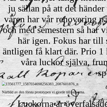
ju sällan på att det händer
våren har vår renovering på 
och med semestern så har vi
här igen. Fokus har till 
äntligen få klart där. Prio 1
våra luckor själva, fru
sp
Närbild av den första prototypen vi gjorde till luckorna.
Luckorna är överfalsade