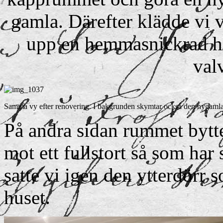
gamla. Därefter klädde vi 
upp en hemmasnickrad ha
valv
Samma vy efter renovering. I bakgrunden skymtar också den nygamla 
På andra sidan rummet bytte
mot ett fullstort så som har 
satte vi igen den ytterdörr 
huset.