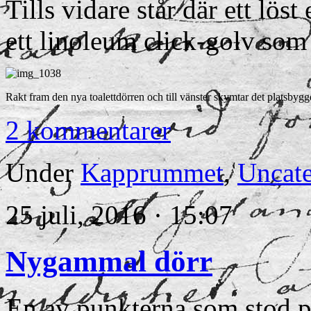
Tills vidare står där ett löst
ett linoleum click-golv som 
Rakt fram den nya toalettdörren och till vänster skymtar det platsbyg
2 kommentarer
Under
Kapprummet
,
Uncate
25 juli, 2016 · 15:07
Nygammal dörr
En av punkterna som stod på