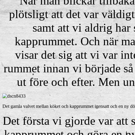
När man blickar tillbak
plötsligt att det var väldig
samt att vi aldrig har
kapprummet. Och när man
visar det sig att vi var i
rummet innan vi började så d
ut före och efter. Men ung
Det gamla valvet mellan köket och kapprummet igensatt och en ny dörr
Det första vi gjorde var att
kapprummet och göra en ny