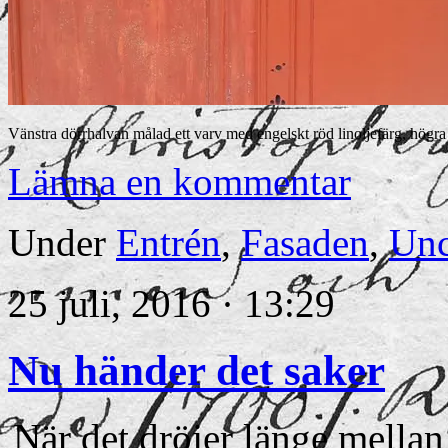
Vänstra dörrhalvan målad ett varv med engelskt röd linoljefärg, högra
Lämna en kommentar
Under
Entrén
,
Fasaden
,
Unc
25 juli, 2016 · 13:29
Nu händer det saker
När det dröjer länge mellan