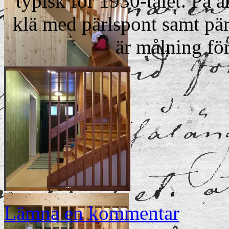
typisk för 1930-talet. På a
klä med pärlspont samt pär
är målning för
Trappan kläs med pärlspont.
Spaljén före.
Lämna en kommentar