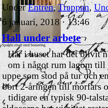
Under
Entrén
,
Trappan
,
Unc
6 januari, 2018 · 13:46
Hall under arbete
Spaljén ersatt med boasering.
Här i huset har det blivit n
om i något rum lagom till j
uppe som stod på tur och en
bort 2-åringen till morfars
tidigare en typisk 90-talsta