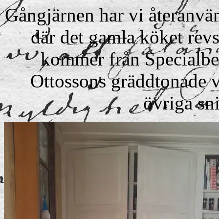
Gångjärnen har vi återanvän
där det gamla köket revs
kommer från Specialbe
Ottossons gräddtonade vi
övriga sni