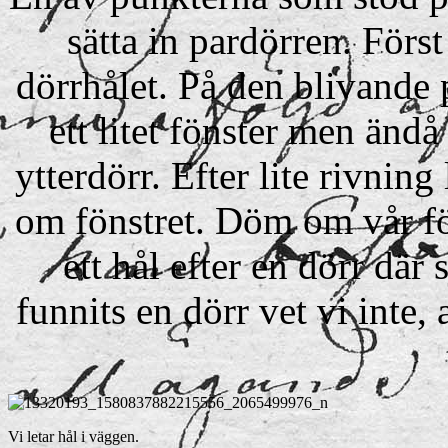
sätta in pardörren. Förs
dörrhålet. På den blivande p
ett litet fönster men ändå 
ytterdörr. Efter lite rivning 
om fönstret. Döm om vår fö
ett hål efter en dörr där 
funnits en dörr vet vi inte,
Vi letar hål i väggen.