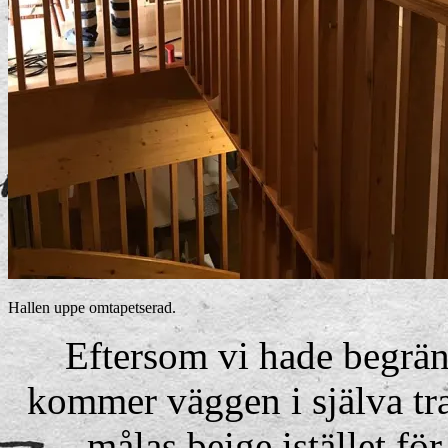
Hallen uppe omtapetserad.
Eftersom vi hade begrän
kommer väggen i själva tr
målas beige istället för