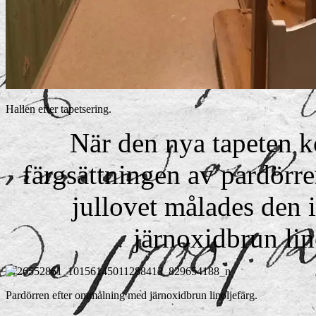
Hallen efter tapetsering.
När den nya tapeten k
färgsättningen av pardörre
jullovet målades den
järnoxidbrun lin
Pardörren efter ommålning med järnoxidbrun linoljefärg.