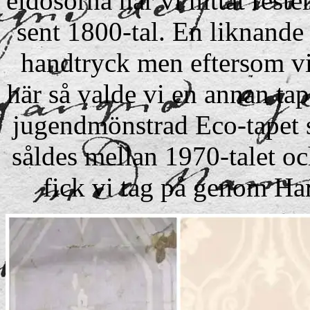
eldosorna har vi hittat reste
sent 1800-tal. En liknande
handtryck men eftersom vi 
här så valde vi en annan tape
jugendmönstrad Eco-tapet 
såldes mellan 1970-talet och
fick vi tag på genom Ha