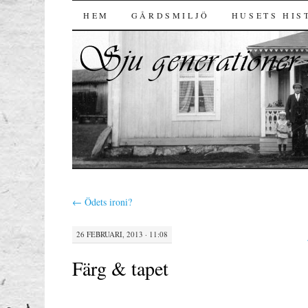
HOPPA TILL INNEHÅLL
HEM
GÅRDSMILJÖ
HUSETS HIS
←
Ödets ironi?
26 FEBRUARI, 2013 · 11:08
Färg & tapet