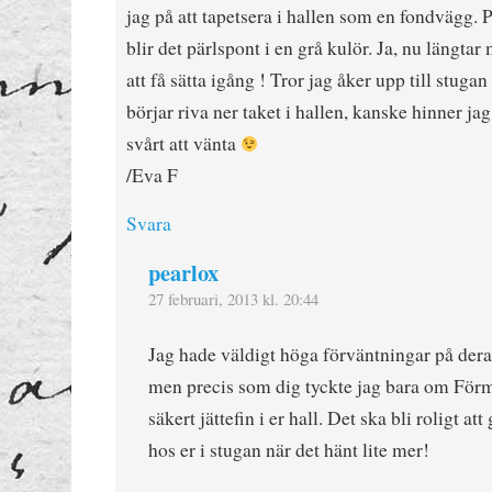
jag på att tapetsera i hallen som en fondvägg.
blir det pärlspont i en grå kulör. Ja, nu längtar
att få sätta igång ! Tror jag åker upp till stuga
börjar riva ner taket i hallen, kanske hinner ja
svårt att vänta
/Eva F
Svara
pearlox
27 februari, 2013 kl. 20:44
Jag hade väldigt höga förväntningar på dera
men precis som dig tyckte jag bara om Förm
säkert jättefin i er hall. Det ska bli roligt at
hos er i stugan när det hänt lite mer!