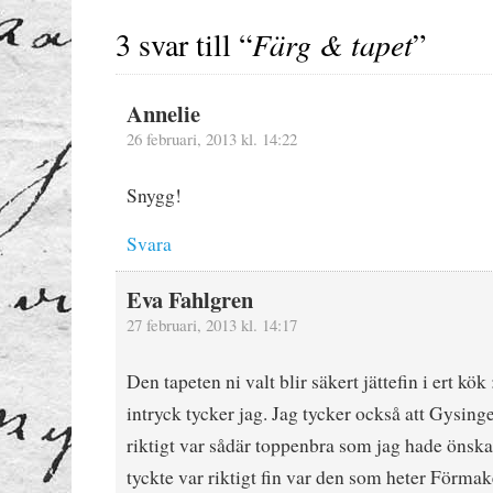
3 svar till “
Färg & tapet
”
Annelie
26 februari, 2013 kl. 14:22
Snygg!
Svara
Eva Fahlgren
27 februari, 2013 kl. 14:17
Den tapeten ni valt blir säkert jättefin i ert kö
intryck tycker jag. Jag tycker också att Gysinge
riktigt var sådär toppenbra som jag hade önska
tyckte var riktigt fin var den som heter Förma