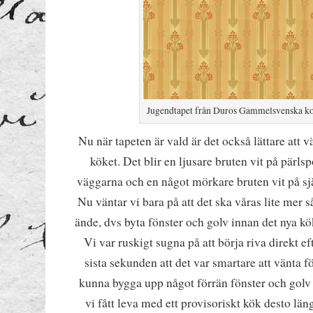
Jugendtapet från Duros Gammelsvenska ko
Nu när tapeten är vald är det också lättare att v
köket. Det blir en ljusare bruten vit på pärl
väggarna och en något mörkare bruten vit på sj
Nu väntar vi bara på att det ska våras lite mer så 
ände, dvs byta fönster och golv innan det nya kö
Vi var ruskigt sugna på att börja riva direkt ef
sista sekunden att det var smartare att vänta fö
kunna bygga upp något förrän fönster och golv ä
vi fått leva med ett provisoriskt kök desto län