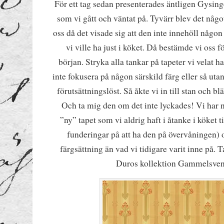
För ett tag sedan presenterades äntligen Gysing
som vi gått och väntat på. Tyvärr blev det någo
oss då det visade sig att den inte innehöll någon
vi ville ha just i köket. Då bestämde vi oss f
början. Stryka alla tankar på tapeter vi velat h
inte fokusera på någon särskild färg eller så utan 
förutsättningslöst. Så åkte vi in till stan och b
Och ta mig den om det inte lyckades! Vi har nu
”ny” tapet som vi aldrig haft i åtanke i köket 
funderingar på att ha den på övervåningen) 
färgsättning än vad vi tidigare varit inne på. 
Duros kollektion Gammelsven