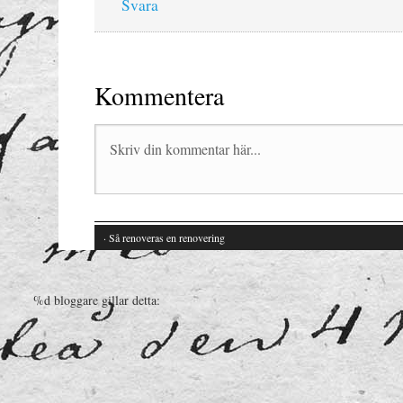
Svara
Kommentera
· Så renoveras en renovering
%d
bloggare gillar detta: