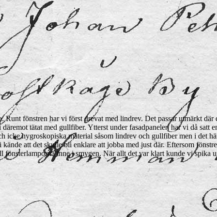
a. Runt fönstren har vi först drevat med lindrev. Det passar utmärkt där 
 vi däremot tätat med gullfiber. Ytterst under fasadpanelen har vi då satt
 icke hygroskopiska material såsom lindrev och gullfiber men i det här h
 vi kände att det skulle bli enklare att jobba med just där. Eftersom fön
ill fönsterlamporna inne i smygen. När allt det var klart kunde vi spika u