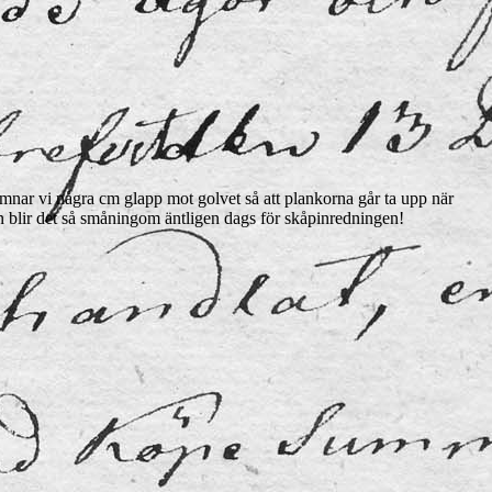
lämnar vi några cm glapp mot golvet så att plankorna går ta upp när
en blir det så småningom äntligen dags för skåpinredningen!