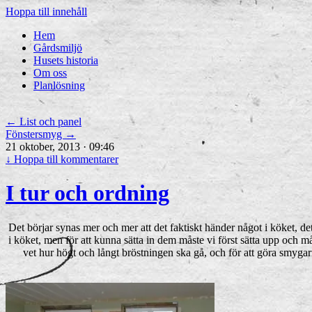
Hoppa till innehåll
Hem
Gårdsmiljö
Husets historia
Om oss
Planlösning
←
List och panel
Fönstersmyg
→
21 oktober, 2013 · 09:46
↓
Hoppa till kommentarer
I tur och ordning
Det börjar synas mer och mer att det faktiskt händer något i köket, det 
i köket, men för att kunna sätta in dem måste vi först sätta upp och 
vet hur högt och långt bröstningen ska gå, och för att göra smygar