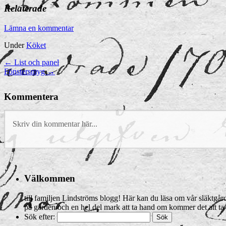
Relaterade
Lämna en kommentar
Under
Köket
←
List och panel
Fönstersmyg
→
Kommentera
Välkommen
till familjen Lindströms blogg! Här kan du läsa om vår släktgård 
på gården och en hel del mark att ta hand om kommer det att ta 
Sök efter: