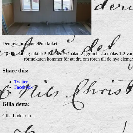
Den nya bröstpanelen i köket.
Det tar sig faktiskt! Panelen är målad 2 ggr och ska målas 1-2 var
rörmokaren kommer för att dra om rören till de nya element
Share this:
Twitter
Facebook
Gilla detta:
Gilla
Laddar in …