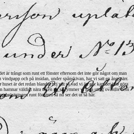
det är trångt som runt ett fönster eftersom det inte gör något om man
 en vindpapp och på insidan, under spånskivan, har vi satt en ångspärr.
uset är det redan blandat hej vilt så vad vi än gör kan det inte göra
stren hamnar väldigt nära taken nu så rymmer vi inga uttag ovanför dem
pp bröstningen runt fönstren så nu ser det ut så här.