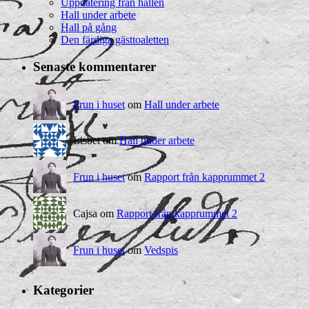
Uppdatering från hallen
Hall under arbete
Hall på gång
Den färdiga gästtoaletten
Senaste kommentarer
Frun i huset
om
Hall under arbete
Lisbet om
Hall under arbete
Frun i huset
om
Rapport från kapprummet 2
Cajsa om
Rapport från kapprummet 2
Frun i huset
om
Vedspis
Kategorier