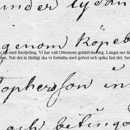
v till med linoljefärg. Vi har valt Ottossons gräddvita färg. Längst ner 
en. När det är färdigt ska vi fortsätta med golvet och spika fast det. S