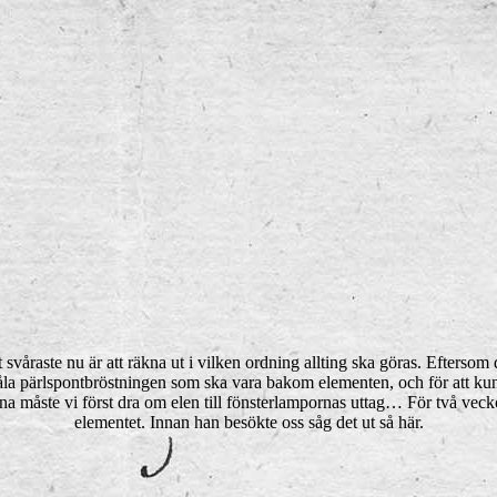
svåraste nu är att räkna ut i vilken ordning allting ska göras. Eftersom d
måla pärlspontbröstningen som ska vara bakom elementen, och för att kun
na måste vi först dra om elen till fönsterlampornas uttag… För två veckor
elementet. Innan han besökte oss såg det ut så här.