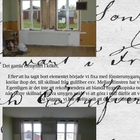
Det gamla elementet i köket.
Efter att ha tagit bort elementet började vi fixa med fönstersmygarn
knölar ihop det, till skillnad från gullfiber exv. Mellan fönstren har
Egentligen är det inte att rekommendera att blanda hygroskopiska och
nån större skillnad. Själva smygen valde vi att göra i mdf därför att
på väggen, vi har därför valt att dra om eluttagen t