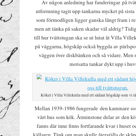
Av någon anledning har funderingar på tvät
utformning tagit upp tankarna mycket på sista 
som förmodligen ligger ganska långt fram i re
men att tänka på saken skadar väl aldrig? Tidig
till hur tvättstugan ska se ut lutat åt Villa Ville
på väggarna, högskåp också byggda av pärlspon
väggen över diskbänken och så vidare. Men nu
motsatta tankar dykt upp i huv
Köket i Villa Villekulla med ett sådant högskåp som vi tän
Mellan 1939-1986 fungerade den kammare som 
vårt hus som kök. Åtminstone delar av den k
fanns där inne finns fortfarande kvar i huset 
källaren. Tänk om man skulle återställa de skåpe