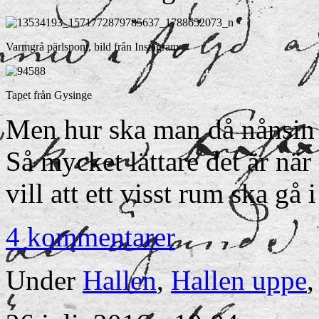
Varmgrå pärlspont, bild från Instagram
Tapet från Gysinge
Men hur ska man då nånsin 
Så mycket lättare det är nä
vill att ett visst rum ska gå
4 kommentarer
Under
Hallen
,
Hallen uppe