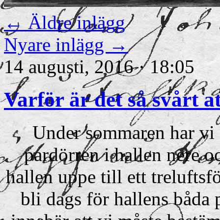
←
Äldre inlägg
Nyare inlägg
→
14 augusti, 2016 · 18:05
Varför är det så svårt 
Under sommaren har vi so
pardörren i hallen nere o
hallen uppe till ett treluftsf
bli dags för hallens båda 