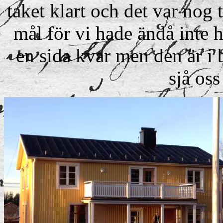
taket klart och det var nog t
mål för vi hade ändå inte h
en sida kvar men den är i 
sjå oss