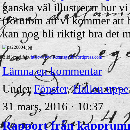
ganska väl illustrerar hur vi
(förutom att vi kommer att h
kan nog bli riktigt bra det 
Bild lånad från
http://www.ekenasgard.wordpress.com
Lämna en kommentar
Under
Fönster
,
Hallen uppe
31 mars, 2016 · 10:37
Rapport från kapprum