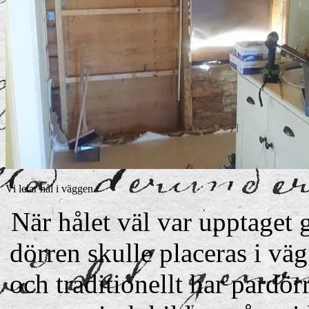
Vi letar hål i väggen.
När hålet väl var upptaget 
dörren skulle placeras i vä
och traditionellt har pardör