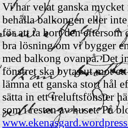
Vi har velat ganska mycket 
behålla balkongen eller inte
för att ta bort den eftersom de
bra lösning om vi bygger en 
med balkong ovanpå. Det in
fönstret ska bytas ut mot et
lämna ett ganska stort hål ef
sätta in ett treluftsfönster hä
som i resten av huset. På b
www.ekenasgard.wordpres