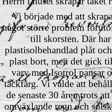
Herrn i huset skrapar taket r
Vi började med att skrapa 
något större problem förutom
till skorsten. Där ha
plastisolbehandlad plåt och
plast bort, men det gick ti
varv med Isotrol pansar o
täckfärg. Vi valde att behål
de senaste 30 åren trots att
omväxlande regn och solsken