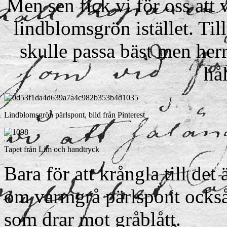
Men sen fick vi för oss att
lindblomsgrön istället. Till
skulle passa bäst men herrn
hå
Lindblomsgrön pärlspont, bild från Pinterest
Tapet från Lim och handtryck
Bara för att krångla till det
om varmgrå pärlspont också.
som drar mot gråblått.