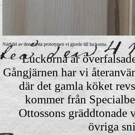
Närbild av den första prototypen vi gjorde till luckorna.
Luckorna är överfalsade
Gångjärnen har vi återanvän
där det gamla köket revs
kommer från Specialbe
Ottossons gräddtonade vi
övriga sni