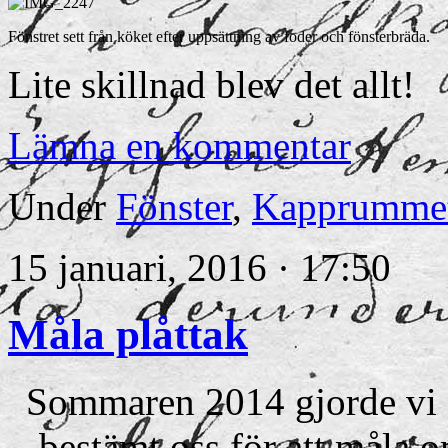
Fönstret sett från köket efter uppsättning av foder och fönsterbräda.
Lite skillnad blev det allt!
Lämna en kommentar
Under
Fönster
,
Kapprumme
15 januari, 2016 · 17:50
Måla plåttak
Sommaren 2014 gjorde vi e
bestämt oss för att måla o