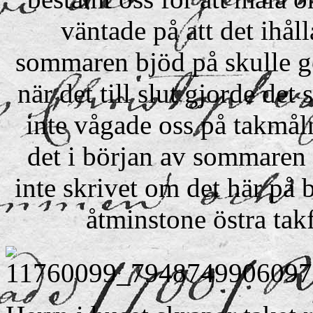
väntade på att det ihå
sommaren bjöd på skulle g
när det till slut gjorde det s
inte vågade oss på takmålni
det i början av sommaren
inte skrivet om det här på 
åtminstone östra takf