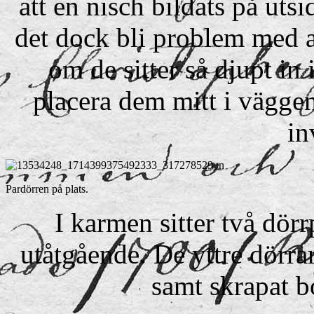
att en nisch bildats på uts
det dock bli problem med a
om de sitter så djupt in 
placera dem mitt i väggen
in
Pardörren på plats.
I karmen sitter två dörr
utåtgående. De yttre dörrar
samt skrapat bo