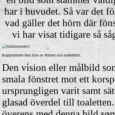
har i huvudet. Så var det f
vad gäller det hörn där föns
vi har visat tidigare så så
Kapprummet före byte av fönster och toalettdörr.
Den vision eller målbild som
smala fönstret mot ett kors
ursprungligen varit samt sä
glasad överdel till toalette
överens med denna bild som