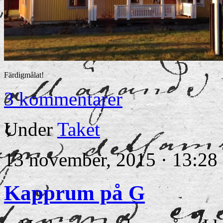
Färdigmålat!
3 kommentarer
Under
Taket
13 november, 2015 · 13:28
Kapprum på G