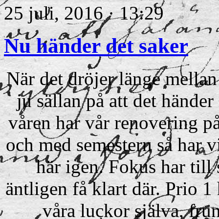
25 juli, 2016 · 13:29
Nu händer det saker
När det dröjer länge mellan
ju sällan på att det händer
våren har vår renovering på 
och med semestern så har vi
här igen. Fokus har till 
äntligen få klart där. Prio 1
våra luckor själva, fru