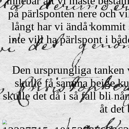
innebär att vi måste bestäm
på pärlsponten nere och vi
långt har vi ändå kommit so
inte vill ha pärlspont i b
Den ursprungliga tanken v
skulle få samma beige ku
skulle det då i så fall bli nå
åt det 