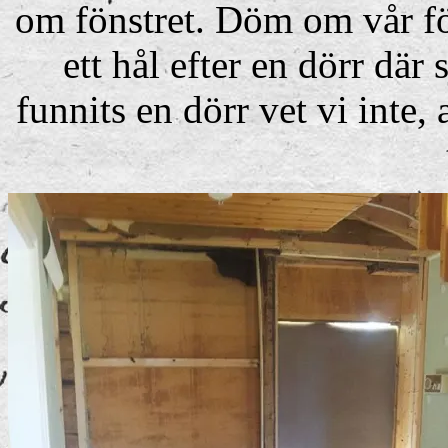
om fönstret. Döm om vår fö
ett hål efter en dörr där 
funnits en dörr vet vi inte,