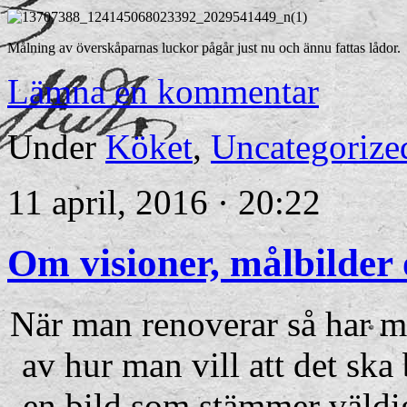
Målning av överskåparnas luckor pågår just nu och ännu fattas lådor.
Lämna en kommentar
Under
Köket
,
Uncategorize
11 april, 2016 · 20:22
Om visioner, målbilder 
När man renoverar så har ma
av hur man vill att det ska 
en bild som stämmer väldi