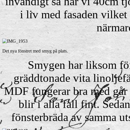
invändigt så har vi 40cm tj
i liv med fasaden vilket
närmar
Det nya fönstret med smyg på plats.
Smygen har liksom fö
gräddtonade vita linoljef
MDF fungerar bra med går li
blir i alla fall fint. Seda
fönsterbräda av samma ut