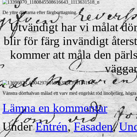
De yttre dörrarna efter färgborttagning.
Utvändigt har vi målat dör
blir för färg invändigt åters
kommer att måla den pärlsp
väggar
Vänstra dörrhalvan målad ett varv med engelskt röd linoljefärg, högra
Lämna en kommentar
Under
Entrén
,
Fasaden
,
Unc