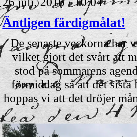
26 juli, 2016 · 10:04
Äntligen färdigmålat!
De senaste veckorna har v
vilket gjort det svårt att 
stod på sommarens agend
förmiddag så att det sista
hoppas vi att det dröjer mån